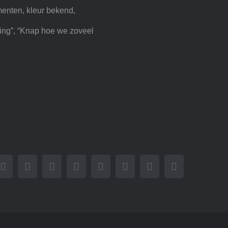
menten, kleur bekend,
iding”, “Knap hoe we zoveel
book
X
Reddit
LinkedIn
WhatsApp
Tumblr
Pinterest
Vk
Email