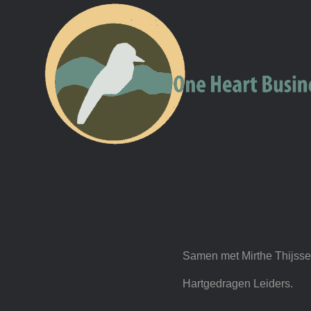
Skip
to
content
View
Samen met Mirthe Thijsse
Larger
Hartgedragen Leiders.
Image