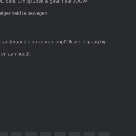
 JIJ bent. Om op zoek te gaan naar JOUW
t eigenheid te bewegen.
eranderaar die nu voorop loopt? Ik zie je graag bij
t en aan houdt!