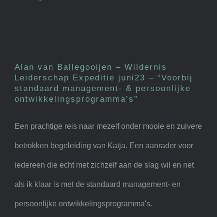
Alan van Ballegooijen –
Wildernis Leiderschap
Expeditie juni23 – “Voorbij
standaard management- &
Alan van Ballegooijen – Wildernis
persoonlijke
Leiderschap Expeditie juni23 – “Voorbij
standaard management- & persoonlijke
ontwikkelingsprogramma’s”
ontwikkelingsprogramma’s”
Een prachtige reis naar mezelf onder mooie en zuivere
betrokken begeleiding van Katja. Een aanrader voor
iedereen die echt met zichzelf aan de slag wil en net
als ik klaar is met de standaard management- en
persoonlijke ontwikkelingsprogramma's.