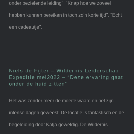
onder bezielende leiding", "Knap hoe we zoveel
hebben kunnen bereiken in toch zo'n korte tijd", "Echt
een cadeautje".
Niels de Fijter – Wildernis
Leiderschap Expeditie
mei2022 – “Deze ervaring
Niels de Fijter – Wildernis Leiderschap
gaat onder de huid zitten”
Expeditie mei2022 – “Deze ervaring gaat
onder de huid zitten”
Het was zonder meer de moeite waard en het zijn
intense dagen geweest. De locatie is fantastisch en de
begeleiding door Katja geweldig. De Wildernis