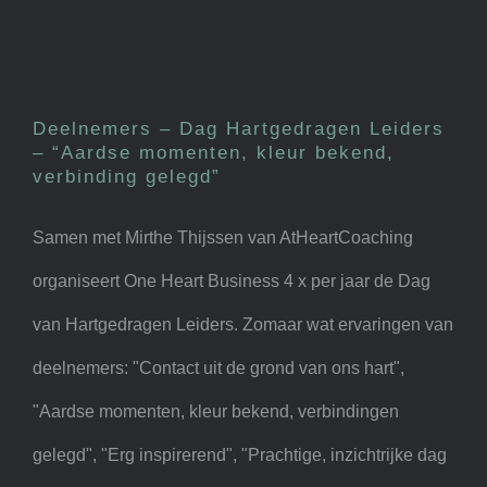
Deelnemers – Dag
Hartgedragen Leiders –
“Aardse momenten, kleur
Deelnemers – Dag Hartgedragen Leiders
bekend, verbinding gelegd”
– “Aardse momenten, kleur bekend,
verbinding gelegd”
Samen met Mirthe Thijssen van AtHeartCoaching
organiseert One Heart Business 4 x per jaar de Dag
van Hartgedragen Leiders. Zomaar wat ervaringen van
deelnemers: "Contact uit de grond van ons hart",
"Aardse momenten, kleur bekend, verbindingen
gelegd", "Erg inspirerend", "Prachtige, inzichtrijke dag