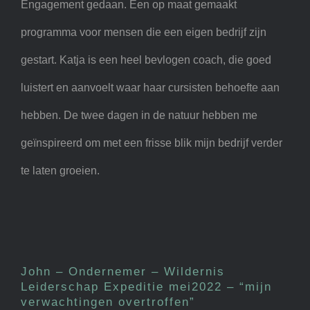
Engagement gedaan. Een op maat gemaakt
programma voor mensen die een eigen bedrijf zijn
gestart. Katja is een heel bevlogen coach, die goed
luistert en aanvoelt waar haar cursisten behoefte aan
hebben. De twee dagen in de natuur hebben me
geïnspireerd om met een frisse blik mijn bedrijf verder
te laten groeien.
John – Ondernemer –
Wildernis Leiderschap
Expeditie mei2022 – “mijn
John – Ondernemer – Wildernis
verwachtingen overtroffen”
Leiderschap Expeditie mei2022 – “mijn
verwachtingen overtroffen”