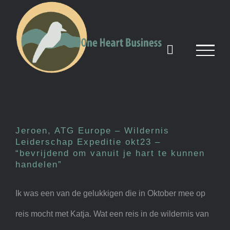
Skip
to
content
Jeroen, ATG Europe –
Wildernis Leiderschap
Expeditie okt23 – “bevrijdend
om vanuit je hart te kunnen
Jeroen, ATG Europe – Wildernis
Leiderschap Expeditie okt23 –
handelen”
“bevrijdend om vanuit je hart te kunnen
handelen”
Ik was een van de gelukkigen die in Oktober mee op
reis mocht met Katja. Wat een reis in de wildernis van