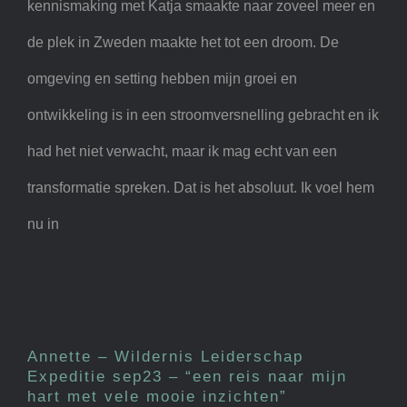
kennismaking met Katja smaakte naar zoveel meer en
de plek in Zweden maakte het tot een droom. De
omgeving en setting hebben mijn groei en
ontwikkeling is in een stroomversnelling gebracht en ik
had het niet verwacht, maar ik mag echt van een
transformatie spreken. Dat is het absoluut. Ik voel hem
nu in
Annette – Wildernis
Leiderschap Expeditie sep23
– “een reis naar mijn hart met
Annette – Wildernis Leiderschap
vele mooie inzichten”
Expeditie sep23 – “een reis naar mijn
hart met vele mooie inzichten”