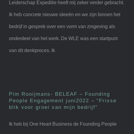
Leiderschap Expeditie heeft mij zeker verder gebracht.
Ik heb concrete nieuwe ideeën en we zijn binnen het
bedrijf in gesprek over een vorm van zingeving als
onderdeel van het werk. De WLE was een startpunt
van dit denkproces. Ik
Pim Rooijmans- BELEAF –
Founding People Engagement
juni2022 – “Frisse blik voor
Pim Rooijmans- BELEAF – Founding
groei van mijn bedrijf”
People Engagement juni2022 – “Frisse
blik voor groei van mijn bedrijf”
Ik heb bij One Heart Business de Founding People